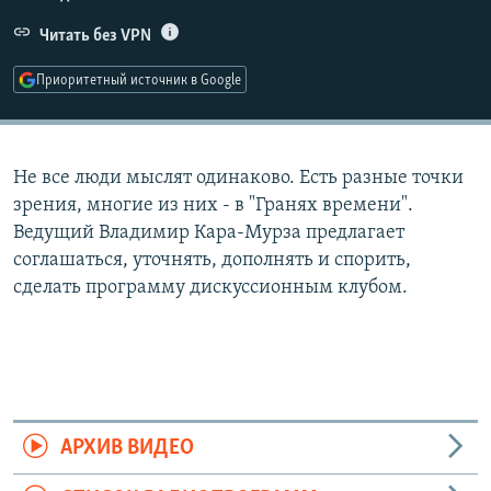
РАСПИСАНИЕ ВЕЩАНИЯ
Читать без VPN
ПОДПИШИТЕСЬ НА РАССЫЛКУ
Приоритетный источник в Google
СОЦИАЛЬНЫЕ СЕТИ
Не все люди мыслят одинаково. Есть разные точки
зрения, многие из них - в "Гранях времени".
Ведущий Владимир Кара-Мурза предлагает
соглашаться, уточнять, дополнять и спорить,
Все сайты РСЕ/РС
сделать программу дискуссионным клубом.
АРХИВ ВИДЕО