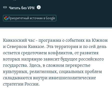
РАСПИСАНИЕ ВЕЩАНИЯ
Читать без VPN
ПОДПИШИТЕСЬ НА РАССЫЛКУ
Приоритетный источник в Google
СОЦИАЛЬНЫЕ СЕТИ
Кавказский час - программа о событиях на Южном
и Северном Кавказе. Эта территория и по сей день
остается средоточием конфликтов, от развития
которых напрямую зависит будущее российского
Все сайты РСЕ/РС
государства. Здесь, в сложном перекрестье
культурных, религиозных, социальных проблем
складываются внутри ивнешнеполитические
стратегии России.