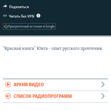
РАСПИСАНИЕ ВЕЩАНИЯ
Поделиться
ПОДПИШИТЕСЬ НА РАССЫЛКУ
Читать без VPN
СОЦИАЛЬНЫЕ СЕТИ
Приоритетный источник в Google
"Красная книга" Юнга - опыт русского прочтения.
Все сайты РСЕ/РС
АРХИВ ВИДЕО
СПИСОК РАДИОПРОГРАММ