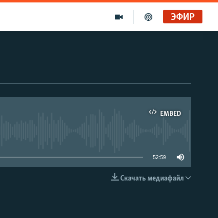
ЭФИР
EMBED
able
52:59
Скачать медиафайл
EMBED