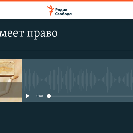
меет право
No media source currently avail
0:00