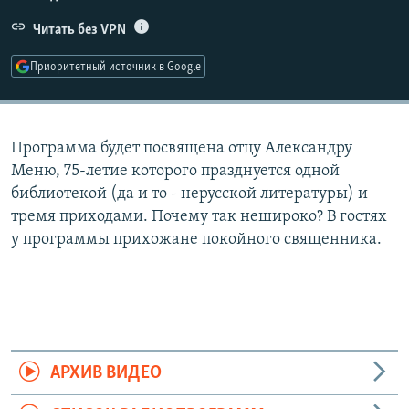
РАСПИСАНИЕ ВЕЩАНИЯ
Читать без VPN
ПОДПИШИТЕСЬ НА РАССЫЛКУ
Приоритетный источник в Google
СОЦИАЛЬНЫЕ СЕТИ
Программа будет посвящена отцу Александру
Меню, 75-летие которого празднуется одной
библиотекой (да и то - нерусской литературы) и
тремя приходами. Почему так нешироко? В гостях
Все сайты РСЕ/РС
у программы прихожане покойного священника.
АРХИВ ВИДЕО