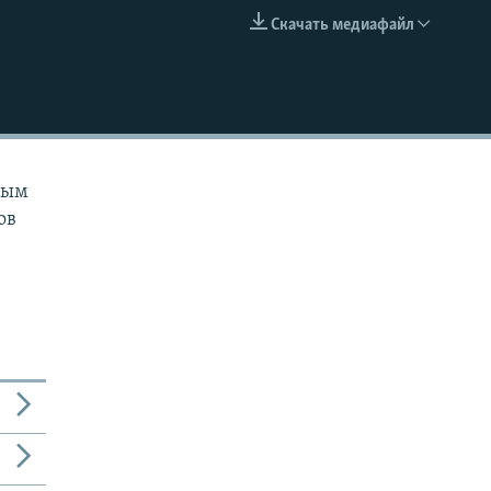
Скачать медиафайл
EMBED
ным
ов