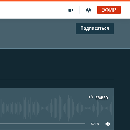
ЭФИР
Подписаться
EMBED
able
52:59