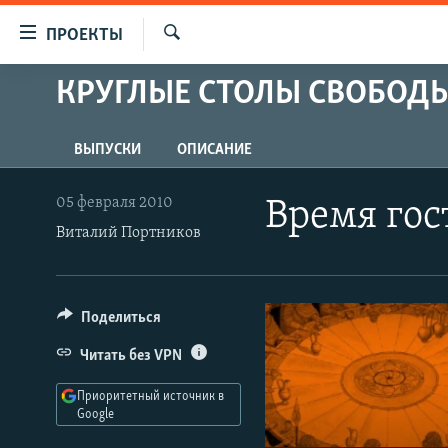
Ссылки
ПРОЕКТЫ
для
Искать
упрощенного
КРУГЛЫЕ СТОЛЫ СВОБОД
ПРОГРАММЫ
доступа
ПОДКАСТЫ
Вернуться
ВЫПУСКИ
ОПИСАНИЕ
АВТОРСКИЕ ПРОЕКТЫ
к
основному
ЦИТАТЫ СВОБОДЫ
05 февраля 2010
Время гос
содержанию
МНЕНИЯ
Виталий Портников
Вернутся
КУЛЬТУРА
к
главной
IDEL.РЕАЛИИ
Поделиться
навигации
КАВКАЗ.РЕАЛИИ
Вернутся
Читать без VPN
к
СЕВЕР.РЕАЛИИ
поиску
Приоритетный источник в
СИБИРЬ.РЕАЛИИ
Google