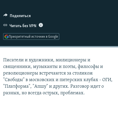
РАСПИСАНИЕ ВЕЩАНИЯ
ПОДПИШИТЕСЬ НА РАССЫЛКУ
Поделиться
Читать без VPN
СОЦИАЛЬНЫЕ СЕТИ
Приоритетный источник в Google
Писатели и художники, милиционеры и
Все сайты РСЕ/РС
священники, музыканты и поэты, философы и
революционеры встречаются за столиком
"Свободы" в московских и питерских клубах - ОГИ,
"Платформа", "Апшу" и других. Разговор идет о
разных, но всегда острых, проблемах.