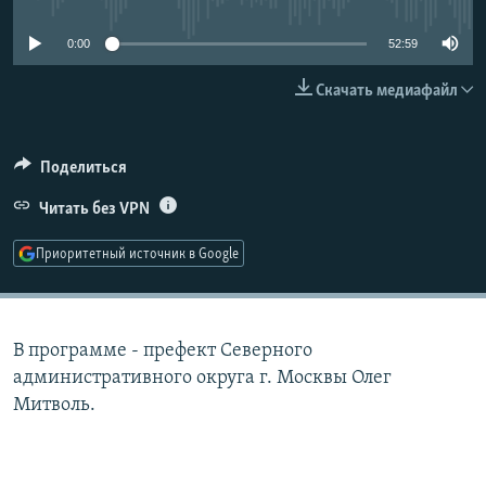
РАСПИСАНИЕ ВЕЩАНИЯ
0:00
52:59
ПОДПИШИТЕСЬ НА РАССЫЛКУ
Скачать медиафайл
СОЦИАЛЬНЫЕ СЕТИ
Поделиться
Читать без VPN
Приоритетный источник в Google
Все сайты РСЕ/РС
В программе - префект Северного
административного округа г. Москвы Олег
Митволь.