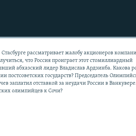
 Стасбурге рассматривает жалобу акционеров компан
лучиться, что Россия проиграет этот стомиллиардный
ывший абхазский лидер Владислав Ардзинба. Какова р
нии постсоветских государств? Председатель Олимпийс
ев заплатил отставкой за неудачи России в Ванкувере
йских олимпийцев к Сочи?