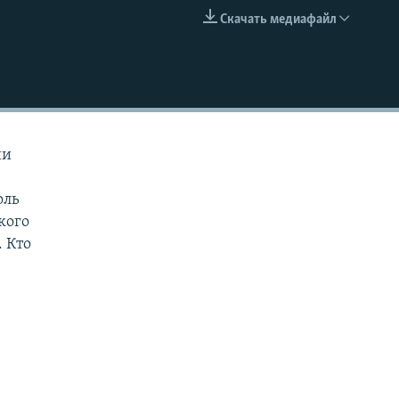
Скачать медиафайл
EMBED
ии
оль
кого
. Кто