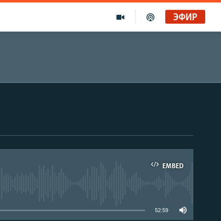
ЭФИР
EMBED
able
52:59