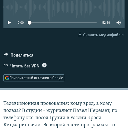
РАСПИСАНИЕ ВЕЩАНИЯ
No media source currently available
ПОДПИШИТЕСЬ НА РАССЫЛКУ
0:00
52:59
СОЦИАЛЬНЫЕ СЕТИ
Скачать медиафайл
Поделиться
Читать без VPN
Все сайты РСЕ/РС
Приоритетный источник в Google
Телевизионная провокация: кому вред, а кому
польза? В студии - журналист Павел Шеремет, по
телефону экс-посол Грузии в России Эроси
Кицмаришвили. Во второй части программы - о