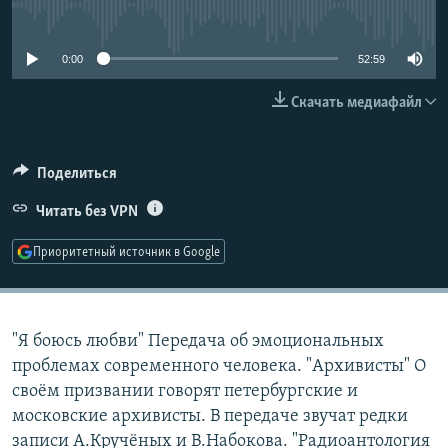
No media source currently available
РАСПИСАНИЕ ВЕЩАНИЯ
ПОДПИШИТЕСЬ НА РАССЫЛКУ
0:00
52:59
Скачать медиафайл
СОЦИАЛЬНЫЕ СЕТИ
Поделиться
Читать без VPN
Все сайты РСЕ/РС
Приоритетный источник в Google
"Я боюсь любви" Передача об эмоциональных
проблемах современного человека. "Архивисты" О
своём призвании говорят петербургские и
московские архивисты. В передаче звучат редки
записи А.Кручёных и В.Набокова. "Радиоантология