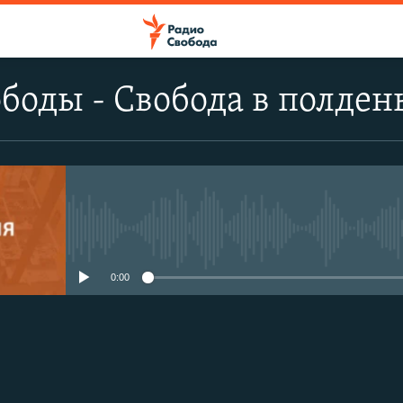
боды - Свобода в полден
No media source currently avail
0:00