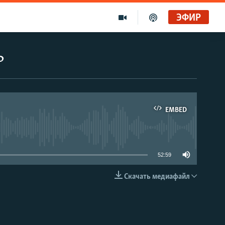
ЭФИР
ь
EMBED
able
52:59
Скачать медиафайл
EMBED