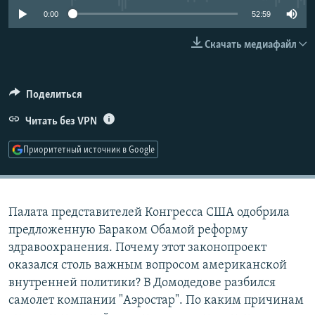
РАСПИСАНИЕ ВЕЩАНИЯ
0:00
52:59
ПОДПИШИТЕСЬ НА РАССЫЛКУ
Скачать медиафайл
СОЦИАЛЬНЫЕ СЕТИ
Поделиться
Читать без VPN
Приоритетный источник в Google
Все сайты РСЕ/РС
Палата представителей Конгресса США одобрила
предложенную Бараком Обамой реформу
здравоохранения. Почему этот законопроект
оказался столь важным вопросом американской
внутренней политики? В Домодедове разбился
самолет компании "Аэростар". По каким причинам