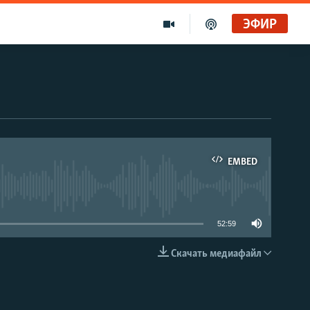
ЭФИР
EMBED
able
52:59
Скачать медиафайл
EMBED