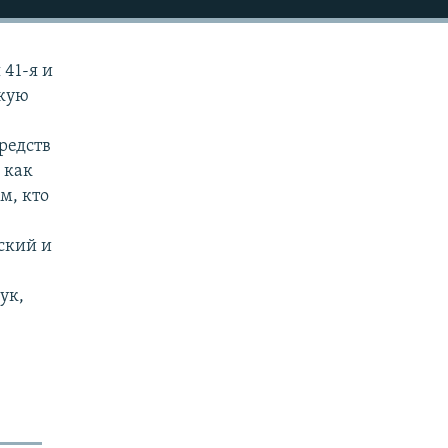
 41-я и
скую
редств
 как
м, кто
ский и
ук,