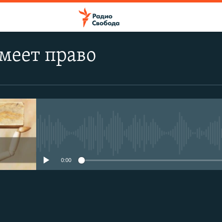
меет право
No media source currently avail
0:00