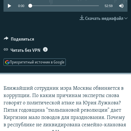
РАСПИСАНИЕ ВЕЩАНИЯ
0:00
52:59
ПОДПИШИТЕСЬ НА РАССЫЛКУ
Скачать медиафайл
СОЦИАЛЬНЫЕ СЕТИ
Поделиться
Читать без VPN
Приоритетный источник в Google
Все сайты РСЕ/РС
Ближайший сотрудник мэра Москвы обвиняется в
коррупции. По каким причинам эксперты снова
говорят о политической атаке на Юрия Лужкова?
Пятая годовщина "тюльпановой революции" дает
Киргизии мало поводов для празднования. Почему
в республике не ликвидирована семейно-клановая