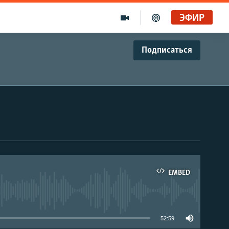
ЭФИР
Подписаться
EMBED
able
52:59