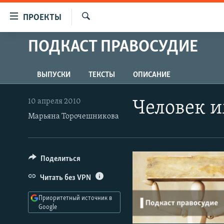
Ссылки
ПРОЕКТЫ
для
Искать
упрощенного
ПОДКАСТ ПРАВОСУДИЕ
ПРОГРАММЫ
доступа
ПОДКАСТЫ
Вернуться
ВЫПУСКИ
ТЕКСТЫ
ОПИСАНИЕ
АВТОРСКИЕ ПРОЕКТЫ
к
основному
ЦИТАТЫ СВОБОДЫ
10 апреля 2010
Человек и
содержанию
МНЕНИЯ
Марьяна Торочешникова
Вернутся
КУЛЬТУРА
к
главной
IDEL.РЕАЛИИ
Поделиться
навигации
КАВКАЗ.РЕАЛИИ
Вернутся
Читать без VPN
к
СЕВЕР.РЕАЛИИ
поиску
Приоритетный источник в
СИБИРЬ.РЕАЛИИ
Google