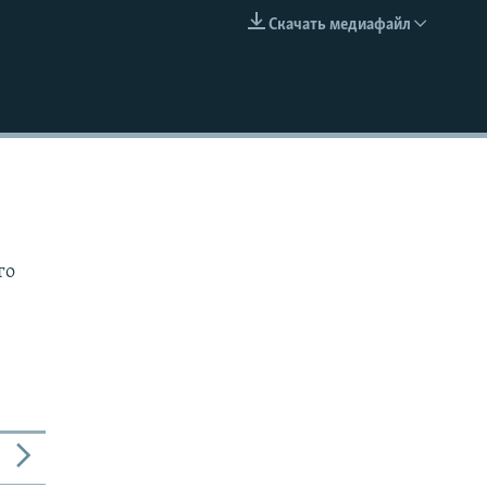
Скачать медиафайл
EMBED
го