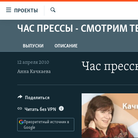
Ссылки
ПРОЕКТЫ
для
Искать
упрощенного
ЧАС ПРЕССЫ - СМОТРИМ 
ПРОГРАММЫ
доступа
ПОДКАСТЫ
Вернуться
ВЫПУСКИ
ОПИСАНИЕ
АВТОРСКИЕ ПРОЕКТЫ
к
основному
ЦИТАТЫ СВОБОДЫ
12 апреля 2010
Час пресс
содержанию
МНЕНИЯ
Анна Качкаева
Вернутся
КУЛЬТУРА
к
главной
IDEL.РЕАЛИИ
Поделиться
навигации
КАВКАЗ.РЕАЛИИ
Вернутся
Читать без VPN
к
СЕВЕР.РЕАЛИИ
поиску
Приоритетный источник в
СИБИРЬ.РЕАЛИИ
Google