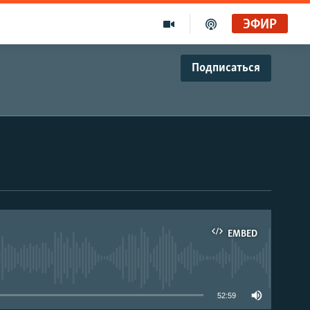
ЭФИР
Подписаться
EMBED
able
52:59