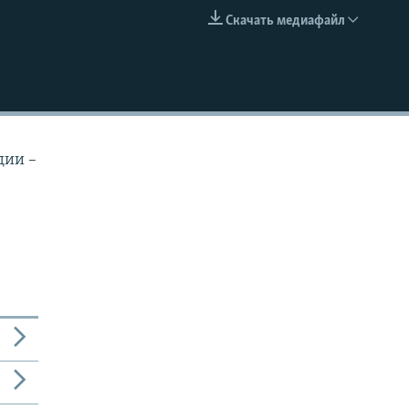
Скачать медиафайл
EMBED
дии –