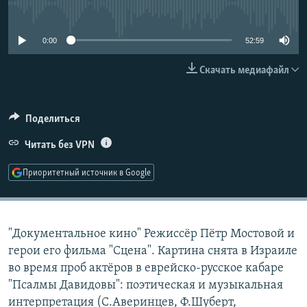
No media source currently available
РАСПИСАНИЕ ВЕЩАНИЯ
ПОДПИШИТЕСЬ НА РАССЫЛКУ
0:00
52:59
Скачать медиафайл
СОЦИАЛЬНЫЕ СЕТИ
Поделиться
Читать без VPN
Все сайты РСЕ/РС
Приоритетный источник в Google
"Документальное кино" Режиссёр Пётр Мостовой и
герои его фильма "Сцена". Картина снята в Израиле
во время проб актёров в еврейско-русское кабаре
"Псалмы Давидовы": поэтическая и музыкальная
интерпретация (С.Аверинцев, Ф.Шуберт,