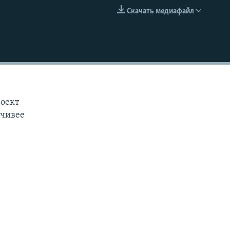
Скачать медиафайл
EMBED
роект
йчивее