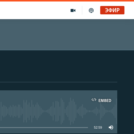
ЭФИР
EMBED
able
52:59