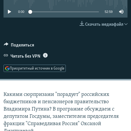
РАСПИСАНИЕ ВЕЩАНИЯ
0:00
52:59
ПОДПИШИТЕСЬ НА РАССЫЛКУ
Скачать медиафайл
СОЦИАЛЬНЫЕ СЕТИ
Поделиться
Читать без VPN
Приоритетный источник в Google
Все сайты РСЕ/РС
Какими сюрпризами "порадует" российских
бюджетников и пенсионеров правительство
Владимира Путина? В программе обсуждаем с
депутатом Госдумы, заместителем председателя
фракции "Справедливая Россия" Оксаной