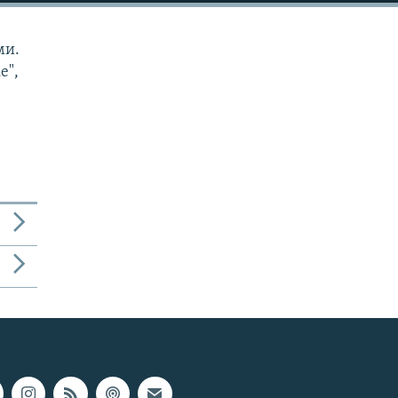
ми.
е",