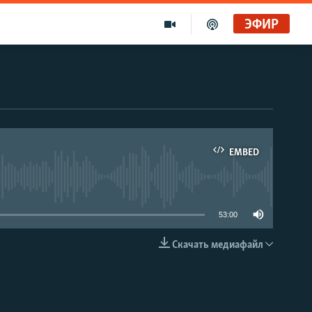
ЭФИР
Голоса и темы XX века на архивных пленках. Время гостей. Владислав Белов, директор Центра германских исследований Института Европы
Радио Свобода
"Убить нормальную экономику – это убить страну"
EMBED
Радио Свобода Live
able
53:00
Скачать медиафайл
EMBED