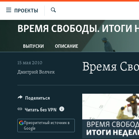
Ссылки
ПРОЕКТЫ
для
Искать
упрощенного
ВРЕМЯ СВОБОДЫ. ИТОГИ 
ПРОГРАММЫ
доступа
ПОДКАСТЫ
Вернуться
ВЫПУСКИ
ОПИСАНИЕ
АВТОРСКИЕ ПРОЕКТЫ
к
основному
ЦИТАТЫ СВОБОДЫ
15 мая 2010
Время Сво
содержанию
Дмитрий Волчек
МНЕНИЯ
Вернутся
КУЛЬТУРА
к
главной
IDEL.РЕАЛИИ
Поделиться
навигации
КАВКАЗ.РЕАЛИИ
Вернутся
Читать без VPN
к
СЕВЕР.РЕАЛИИ
поиску
Приоритетный источник в
СИБИРЬ.РЕАЛИИ
Google