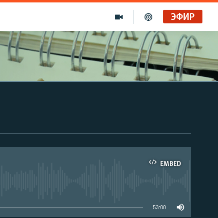
ЭФИР
EMBED
able
53:00