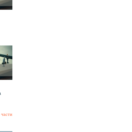
а
 части