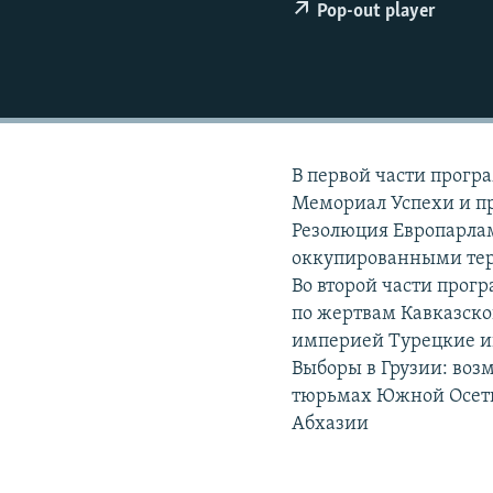
РАСПИСАНИЕ ВЕЩАНИЯ
Pop-out player
ПОДПИШИТЕСЬ НА РАССЫЛКУ
В первой части прогр
Мемориал Успехи и п
Резолюция Европарла
оккупированными тер
Во второй части прог
по жертвам Кавказско
империей Турецкие ин
Выборы в Грузии: воз
тюрьмах Южной Осети
Абхазии