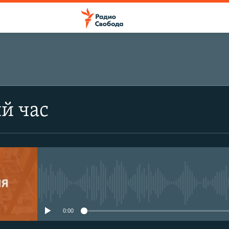
й час
No media source currently avail
0:00