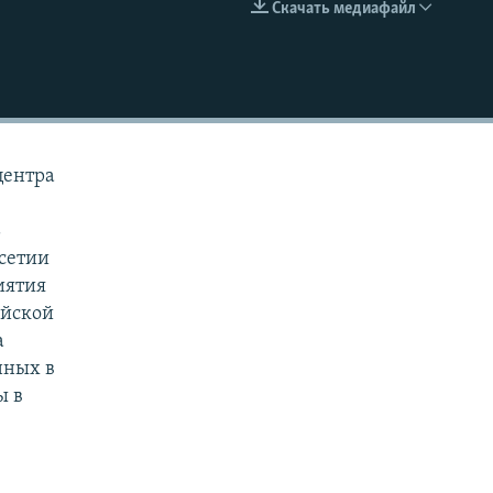
Скачать медиафайл
EMBED
центра
ь
сетии
иятия
ийской
а
нных в
ы в