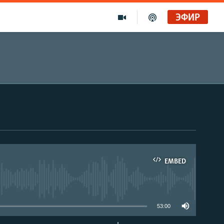
ЭФИР
EMBED
able
53:00