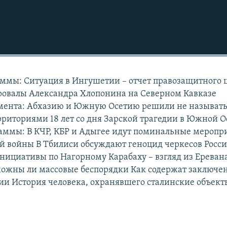
аммы: Ситуация в Ингушетии – отчет правозащитного 
ровалы Александра Хлопонина на Северном Кавказе
мента: Абхазию и Южную Осетию решили не называт
риториями 18 лет со дня Зарской трагедии в Южной О
раммы: В КЧР, КБР и Адыгее идут поминальные меропр
й войны В Тбилиси обсуждают геноцид черкесов Росс
ициативы по Нагорному Карабаху – взгляд из Ереван
можны ли массовые беспорядки Как содержат заключе
и История человека, охранявшего сталинские объект