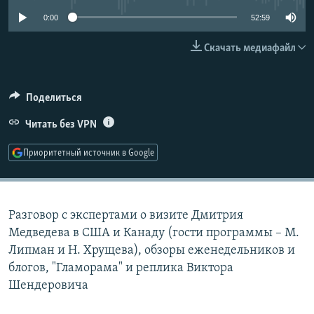
РАСПИСАНИЕ ВЕЩАНИЯ
0:00
52:59
ПОДПИШИТЕСЬ НА РАССЫЛКУ
Скачать медиафайл
СОЦИАЛЬНЫЕ СЕТИ
Поделиться
Читать без VPN
Приоритетный источник в Google
Все сайты РСЕ/РС
Разговор с экспертами о визите Дмитрия
Медведева в США и Канаду (гости программы – М.
Липман и Н. Хрущева), обзоры еженедельников и
блогов, "Гламорама" и реплика Виктора
Шендеровича