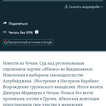
РАСПИСАНИЕ ВЕЩАНИЯ
Скачать медиафайл
ПОДПИШИТЕСЬ НА РАССЫЛКУ
Поделиться
СОЦИАЛЬНЫЕ СЕТИ
Читать без VPN
Приоритетный источник в Google
Все сайты РСЕ/РС
Новости из Чечни. Суд над региональным
отделением партии «Яблоко» во Владикавказе.
Изменения в выборном законодательстве
Азербайджана. Обострение в Нагорном Карабахе.
Возрождение грузинского виноделия. Итоги визита
Дмитрия Медведева в Чечню. Розыск без вести
пропавших осетин в Грузии. Абхазская делегация
приостановила свое участие в женевских