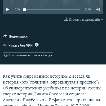
РАСПИСАНИЕ ВЕЩАНИЯ
0:00
52:59
ПОДПИШИТЕСЬ НА РАССЫЛКУ
Скачать медиафайл
СОЦИАЛЬНЫЕ СЕТИ
Поделиться
Читать без VPN
Приоритетный источник в Google
Все сайты РСЕ/РС
Как учить современной истории? И всегда ли
история - это "политика, опрокинутая в прошлое"?
Об университетских учебниках по истории России
спорят историк Никита Соколов и социолог
Анатолий Голубовский. В эфир также приглашены