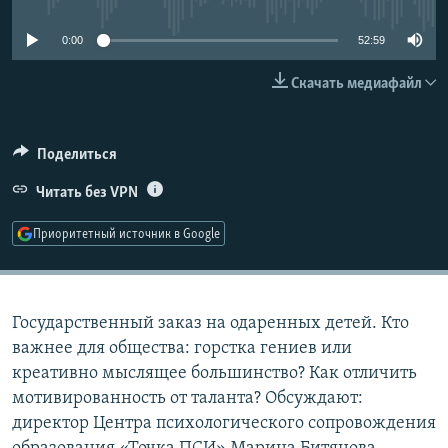
РАСПИСАНИЕ ВЕЩАНИЯ
0:00
52:59
ПОДПИШИТЕСЬ НА РАССЫЛКУ
Скачать медиафайл
СОЦИАЛЬНЫЕ СЕТИ
Поделиться
Читать без VPN
Приоритетный источник в Google
Все сайты РСЕ/РС
Государственный заказ на одаренных детей. Кто
важнее для общества: горстка гениев или
креативно мыслящее большинство? Как отличить
мотивированность от таланта? Обсуждают:
директор Центра психологического сопровождения