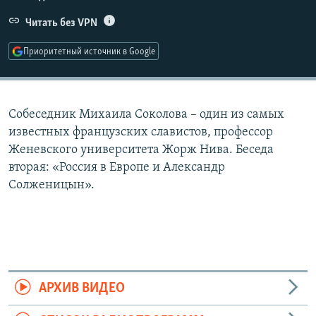
РАСПИСАНИЕ ВЕЩАНИЯ
Читать без VPN
ПОДПИШИТЕСЬ НА РАССЫЛКУ
Приоритетный источник в Google
СОЦИАЛЬНЫЕ СЕТИ
Собеседник Михаила Соколова – один из самых
известных французских славистов, профессор
Женевского университета Жорж Нива. Беседа
вторая: «Россия в Европе и Александр
Все сайты РСЕ/РС
Солженицын».
АРХИВ ВИДЕО