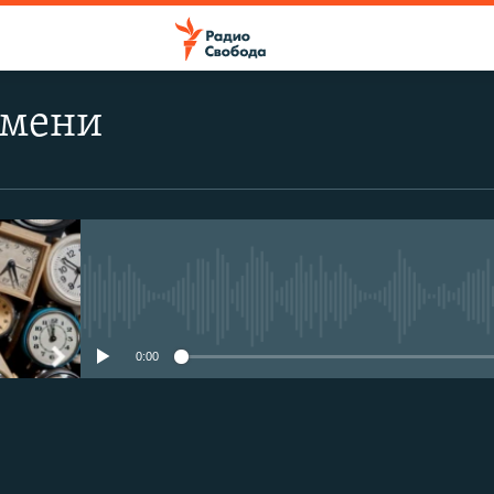
емени
No media source currently avail
0:00