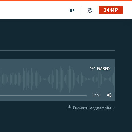
ЭФИР
EMBED
able
52:59
Скачать медиафайл
EMBED