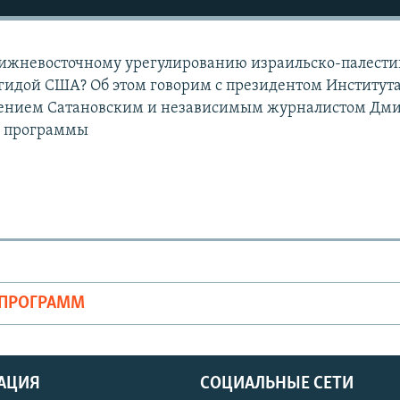
лижневосточному урегулированию израильско-палести
 эгидой США? Об этом говорим с президентом Институт
гением Сатановским и независимым журналистом Дм
а программы
ОПРОГРАММ
АЦИЯ
СОЦИАЛЬНЫЕ СЕТИ