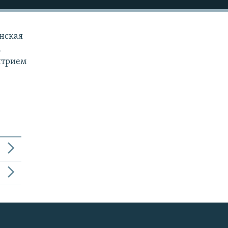
нская
а
итрием