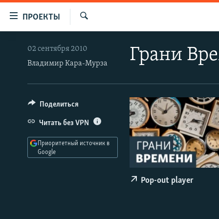
Ссылки
ПРОЕКТЫ
для
Искать
упрощенного
ПРОГРАММЫ
02 сентября 2010
Грани Вр
доступа
ПОДКАСТЫ
Владимир Кара-Мурза
Вернуться
АВТОРСКИЕ ПРОЕКТЫ
к
основному
ЦИТАТЫ СВОБОДЫ
Поделиться
содержанию
МНЕНИЯ
Вернутся
Читать без VPN
КУЛЬТУРА
к
Приоритетный источник в
главной
IDEL.РЕАЛИИ
Google
навигации
КАВКАЗ.РЕАЛИИ
Вернутся
Pop-out player
к
СЕВЕР.РЕАЛИИ
поиску
СИБИРЬ.РЕАЛИИ