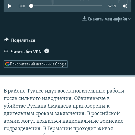
РАСПИСАНИЕ ВЕЩАНИЯ
0:00
52:59
ПОДПИШИТЕСЬ НА РАССЫЛКУ
Скачать медиафайл
СОЦИАЛЬНЫЕ СЕТИ
Поделиться
Читать без VPN
Приоритетный источник в Google
Все сайты РСЕ/РС
В районе Туапсе идут восстановительные работы
после сильного наводнения. Обвиняемые в
убийстве Руслана Ямадаева приговорены к
длительным срокам заключения. В российской
армии могут появиться национальные воинские
подразделения. В Германии проходит живая