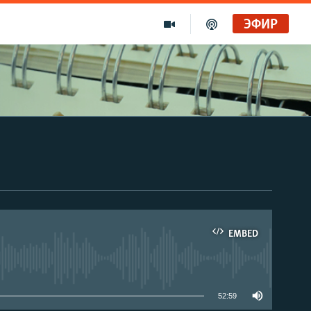
ЭФИР
EMBED
able
52:59