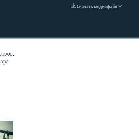
Скачать медиафайл
EMBED
каров,
тора