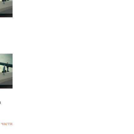
а
 части