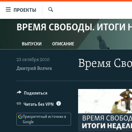
Ссылки
ПРОЕКТЫ
для
Искать
упрощенного
ВРЕМЯ СВОБОДЫ. ИТОГИ 
ПРОГРАММЫ
доступа
ПОДКАСТЫ
Вернуться
ВЫПУСКИ
ОПИСАНИЕ
АВТОРСКИЕ ПРОЕКТЫ
к
основному
ЦИТАТЫ СВОБОДЫ
23 октября 2010
Время Сво
содержанию
Дмитрий Волчек
МНЕНИЯ
Вернутся
КУЛЬТУРА
к
главной
IDEL.РЕАЛИИ
Поделиться
навигации
КАВКАЗ.РЕАЛИИ
Вернутся
Читать без VPN
к
СЕВЕР.РЕАЛИИ
поиску
Приоритетный источник в
СИБИРЬ.РЕАЛИИ
Google