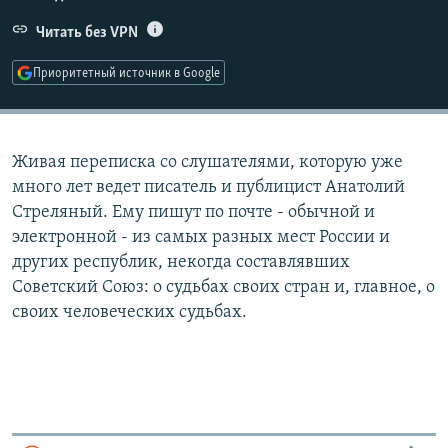
РАСПИСАНИЕ ВЕЩАНИЯ
Читать без VPN
ПОДПИШИТЕСЬ НА РАССЫЛКУ
Приоритетный источник в Google
СОЦИАЛЬНЫЕ СЕТИ
Живая переписка со слушателями, которую уже
много лет ведет писатель и публицист Анатолий
Стреляный. Ему пишут по почте - обычной и
электронной - из самых разных мест России и
Все сайты РСЕ/РС
других республик, некогда составлявших
Советский Союз: о судьбах своих стран и, главное, о
своих человеческих судьбах.