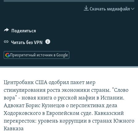
РАСПИСАНИЕ ВЕЩАНИЯ
Скачать медиафайл
ПОДПИШИТЕСЬ НА РАССЫЛКУ
Поделиться
СОЦИАЛЬНЫЕ СЕТИ
Читать без VPN
Приоритетный источник в Google
Все сайты РСЕ/РС
Центробанк США одобрил пакет мер
стимулирования роста экономики страны. "Слово
вора" - новая книга о русской мафии в Испании.
Адвокат Борис Кузнецов о перспективах дела
Ходорковского в Европейском суде. Кавказский
перекресток: уровень коррупции в странах Южного
Кавказа