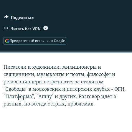
РАСПИСАНИЕ ВЕЩАНИЯ
ПОДПИШИТЕСЬ НА РАССЫЛКУ
Поделиться
Читать без VPN
СОЦИАЛЬНЫЕ СЕТИ
Приоритетный источник в Google
Писатели и художники, милиционеры и
Все сайты РСЕ/РС
священники, музыканты и поэты, философы и
революционеры встречаются за столиком
"Свободы" в московских и питерских клубах - ОГИ,
"Платформа", "Апшу" и других. Разговор идет о
разных, но всегда острых, проблемах.