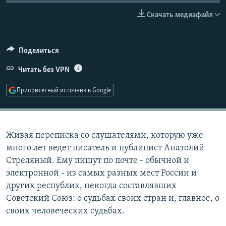
РАСПИСАНИЕ ВЕЩАНИЯ
Скачать медиафайл
ПОДПИШИТЕСЬ НА РАССЫЛКУ
Поделиться
СОЦИАЛЬНЫЕ СЕТИ
Читать без VPN
Приоритетный источник в Google
Все сайты РСЕ/РС
Живая переписка со слушателями, которую уже
много лет ведет писатель и публицист Анатолий
Стреляный. Ему пишут по почте - обычной и
электронной - из самых разных мест России и
других республик, некогда составлявших
Советский Союз: о судьбах своих стран и, главное, о
своих человеческих судьбах.