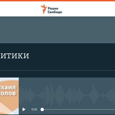
литики
No media source currently avail
0:00