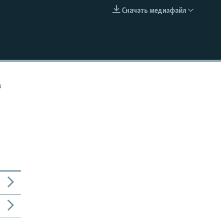
Скачать медиафайл
EMBED
а