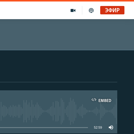
ЭФИР
EMBED
able
52:59