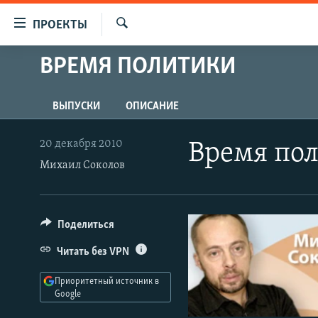
Ссылки
ПРОЕКТЫ
для
Искать
упрощенного
ВРЕМЯ ПОЛИТИКИ
ПРОГРАММЫ
доступа
ПОДКАСТЫ
Вернуться
ВЫПУСКИ
ОПИСАНИЕ
АВТОРСКИЕ ПРОЕКТЫ
к
основному
ЦИТАТЫ СВОБОДЫ
20 декабря 2010
Время по
содержанию
Михаил Соколов
МНЕНИЯ
Вернутся
КУЛЬТУРА
к
главной
IDEL.РЕАЛИИ
Поделиться
навигации
КАВКАЗ.РЕАЛИИ
Вернутся
Читать без VPN
к
СЕВЕР.РЕАЛИИ
поиску
Приоритетный источник в
СИБИРЬ.РЕАЛИИ
Google