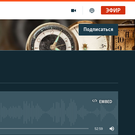
ЭФИР
Подписаться
EMBED
able
52:59