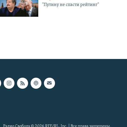
"Путину не спасти рейтинг"
Радио Свобода © 2026 RFE/RL, Inc. | Все права защищены.