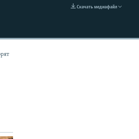
Скачать медиафайл
EMBED
орят