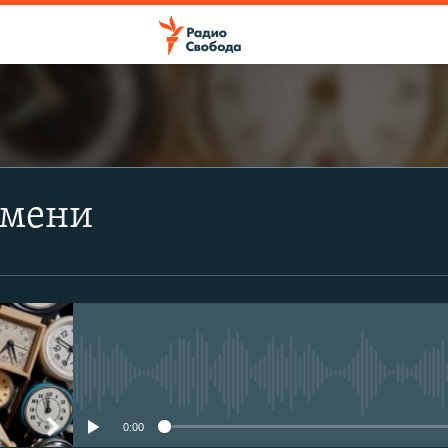
ПОДПИСАТЬСЯ
емени
Apple Podcasts
Spotify
CastBox
No media source currently avail
Подписаться
0:00