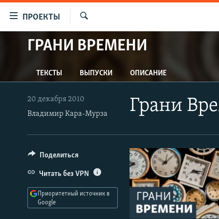
Ссылки
ПРОЕКТЫ
для
Искать
упрощенного
ГРАНИ ВРЕМЕНИ
ПРОГРАММЫ
доступа
ПОДКАСТЫ
Вернуться
ТЕКСТЫ
ВЫПУСКИ
ОПИСАНИЕ
АВТОРСКИЕ ПРОЕКТЫ
к
основному
ЦИТАТЫ СВОБОДЫ
20 декабря 2010
Грани Вр
содержанию
МНЕНИЯ
Владимир Кара-Мурза
Вернутся
КУЛЬТУРА
к
главной
IDEL.РЕАЛИИ
Поделиться
навигации
КАВКАЗ.РЕАЛИИ
Вернутся
Читать без VPN
к
СЕВЕР.РЕАЛИИ
поиску
Приоритетный источник в
СИБИРЬ.РЕАЛИИ
Google