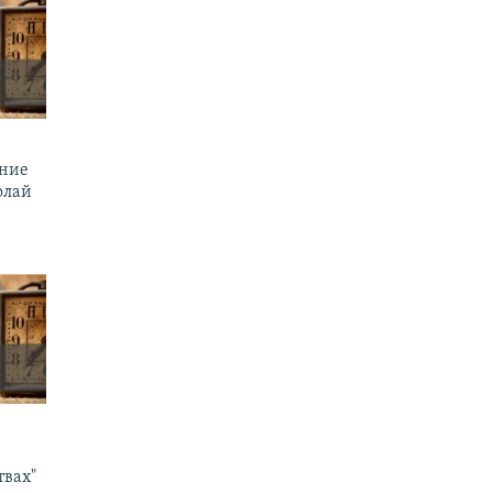
ение
олай
твах"