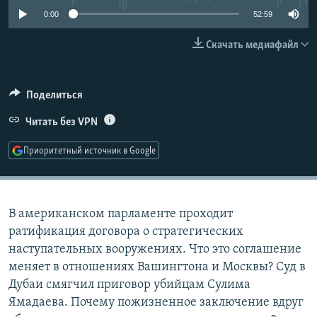
РАСПИСАНИЕ ВЕЩАНИЯ
0:00
52:59
ПОДПИШИТЕСЬ НА РАССЫЛКУ
Скачать медиафайл
СОЦИАЛЬНЫЕ СЕТИ
Поделиться
Читать без VPN
Приоритетный источник в Google
Все сайты РСЕ/РС
В американском парламенте проходит
ратификация договора о стратегических
наступательных вооружениях. Что это соглашение
меняет в отношениях Вашингтона и Москвы? Суд в
Дубаи смягчил приговор убийцам Сулима
Ямадаева. Почему пожизненное заключение вдруг