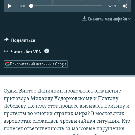
РАСПИСАНИЕ ВЕЩАНИЯ
0:00
52:59
ПОДПИШИТЕСЬ НА РАССЫЛКУ
Скачать медиафайл
СОЦИАЛЬНЫЕ СЕТИ
Поделиться
Читать без VPN
Приоритетный источник в Google
Все сайты РСЕ/РС
Судья Виктор Данилкин продолжает оглашение
приговора Михаилу Ходорковскому и Платону
Лебедеву. Почему этот процесс вызывает критику и
протесты во многих странах мира? В московских
аэропортах сложилась чрезвычайная ситуация. Кто
понесет ответственность за массовые нарушения