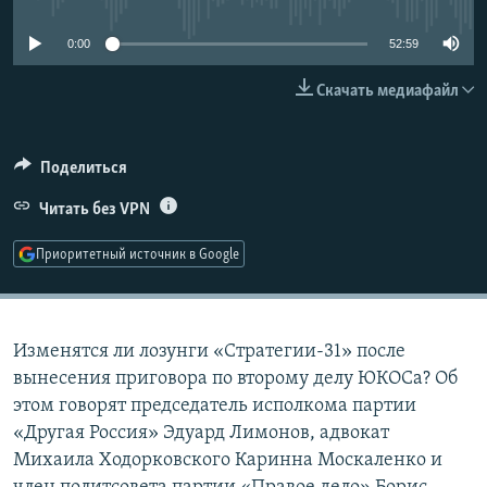
РАСПИСАНИЕ ВЕЩАНИЯ
0:00
52:59
ПОДПИШИТЕСЬ НА РАССЫЛКУ
Скачать медиафайл
СОЦИАЛЬНЫЕ СЕТИ
Поделиться
Читать без VPN
Приоритетный источник в Google
Все сайты РСЕ/РС
Изменятся ли лозунги «Стратегии-31» после
вынесения приговора по второму делу ЮКОСа? Об
этом говорят председатель исполкома партии
«Другая Россия» Эдуард Лимонов, адвокат
Михаила Ходорковского Каринна Москаленко и