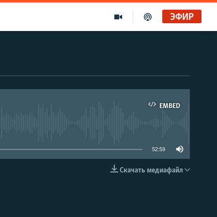
ЭФИР
EMBED
able
52:59
Скачать медиафайл
EMBED