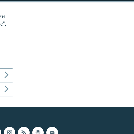
ми.
е",