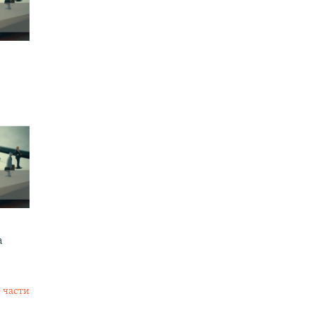
а
 части