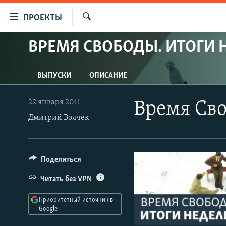
Ссылки
ПРОЕКТЫ
для
Искать
упрощенного
ВРЕМЯ СВОБОДЫ. ИТОГИ 
ПРОГРАММЫ
доступа
ПОДКАСТЫ
Вернуться
ВЫПУСКИ
ОПИСАНИЕ
АВТОРСКИЕ ПРОЕКТЫ
к
основному
ЦИТАТЫ СВОБОДЫ
22 января 2011
Время Сво
содержанию
Дмитрий Волчек
МНЕНИЯ
Вернутся
КУЛЬТУРА
к
главной
IDEL.РЕАЛИИ
Поделиться
навигации
КАВКАЗ.РЕАЛИИ
Вернутся
Читать без VPN
к
СЕВЕР.РЕАЛИИ
поиску
Приоритетный источник в
СИБИРЬ.РЕАЛИИ
Google