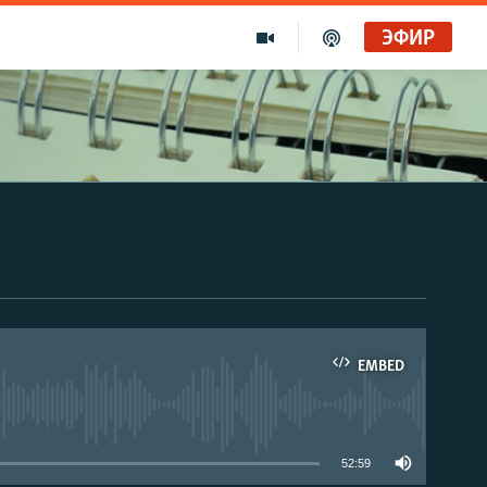
ЭФИР
EMBED
able
52:59