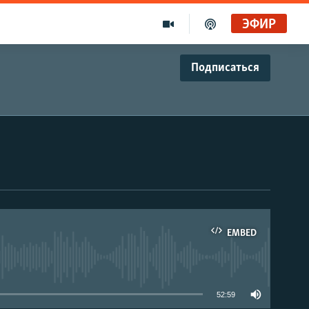
ЭФИР
Подписаться
EMBED
able
52:59