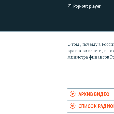
РАСПИСАНИЕ ВЕЩАНИЯ
Pop-out player
ПОДПИШИТЕСЬ НА РАССЫЛКУ
О том , почему в Росси
врагах во власти, и т
министра финансов Ро
АРХИВ ВИДЕО
СПИСОК РАДИ