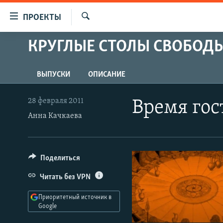
Ссылки
ПРОЕКТЫ
для
Искать
упрощенного
КРУГЛЫЕ СТОЛЫ СВОБОД
ПРОГРАММЫ
доступа
ПОДКАСТЫ
Вернуться
ВЫПУСКИ
ОПИСАНИЕ
АВТОРСКИЕ ПРОЕКТЫ
к
основному
ЦИТАТЫ СВОБОДЫ
28 февраля 2011
Время гос
содержанию
МНЕНИЯ
Анна Качкаева
Вернутся
КУЛЬТУРА
к
главной
IDEL.РЕАЛИИ
Поделиться
навигации
КАВКАЗ.РЕАЛИИ
Вернутся
Читать без VPN
к
СЕВЕР.РЕАЛИИ
поиску
Приоритетный источник в
СИБИРЬ.РЕАЛИИ
Google