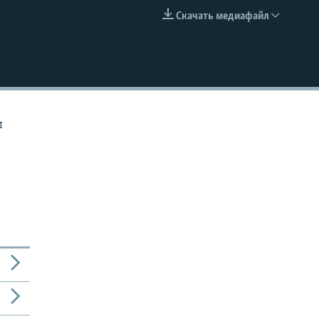
Скачать медиафайл
EMBED
и