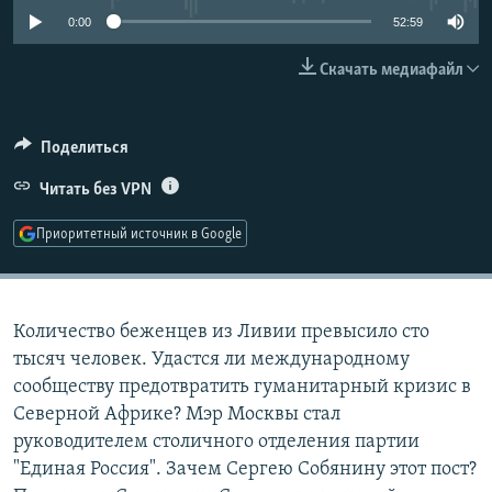
РАСПИСАНИЕ ВЕЩАНИЯ
0:00
52:59
ПОДПИШИТЕСЬ НА РАССЫЛКУ
Скачать медиафайл
СОЦИАЛЬНЫЕ СЕТИ
Поделиться
Читать без VPN
Приоритетный источник в Google
Все сайты РСЕ/РС
Количество беженцев из Ливии превысило сто
тысяч человек. Удастся ли международному
сообществу предотвратить гуманитарный кризис в
Северной Африке? Мэр Москвы стал
руководителем столичного отделения партии
"Единая Россия". Зачем Сергею Собянину этот пост?