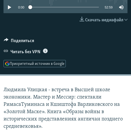
РАСПИСАНИЕ ВЕЩАНИЯ
0:00
52:59
ПОДПИШИТЕСЬ НА РАССЫЛКУ
Скачать медиафайл
СОЦИАЛЬНЫЕ СЕТИ
Поделиться
Читать без VPN
Приоритетный источник в Google
Все сайты РСЕ/РС
Людмила Улицкая - встреча в Высшей школе
экономики. Мастер и Мессир: спектакли
РимасаТуминаса и Кшиштофа Варликовского на
«Золотой Маске». Книга «Образы войны в
исторических представлениях англичан позднего
средневековья».