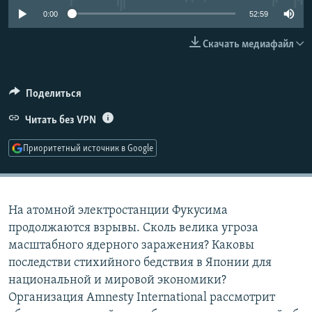
РАСПИСАНИЕ ВЕЩАНИЯ
0:00
52:59
ПОДПИШИТЕСЬ НА РАССЫЛКУ
Скачать медиафайл
СОЦИАЛЬНЫЕ СЕТИ
Поделиться
Читать без VPN
Приоритетный источник в Google
Все сайты РСЕ/РС
На атомной электростанции Фукусима
продолжаются взрывы. Сколь велика угроза
масштабного ядерного заражения? Каковы
последстви стихийного бедствия в Японии для
национальной и мировой экономики?
Организация Amnesty International рассмотрит