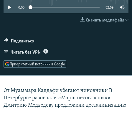
РАСПИСАНИЕ ВЕЩАНИЯ
0:00
52:59
ПОДПИШИТЕСЬ НА РАССЫЛКУ
Скачать медиафайл
СОЦИАЛЬНЫЕ СЕТИ
Поделиться
Читать без VPN
Приоритетный источник в Google
Все сайты РСЕ/РС
От Муаммара Каддафи убегают чиновники В
Петербурге разогнали «Марш несогласных»
Дмитрию Медведеву предложили десталинизацию