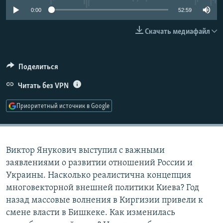
РАСПИСАНИЕ ВЕЩАНИЯ
0:00
52:59
ПОДПИШИТЕСЬ НА РАССЫЛКУ
Скачать медиафайл
СОЦИАЛЬНЫЕ СЕТИ
Поделиться
Читать без VPN
Приоритетный источник в Google
Все сайты РСЕ/РС
Виктор Янукович выступил с важными
заявлениями о развитии отношений России и
Украины. Насколько реалистична концепция
многовекторной внешней политики Киева? Год
назад массовые волнения в Киргизии привели к
смене власти в Бишкеке. Как изменилась