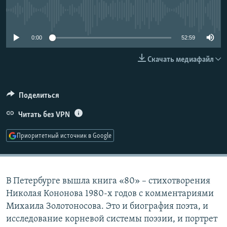
РАСПИСАНИЕ ВЕЩАНИЯ
No media source currently available
ПОДПИШИТЕСЬ НА РАССЫЛКУ
0:00
52:59
СОЦИАЛЬНЫЕ СЕТИ
Скачать медиафайл
Поделиться
Читать без VPN
Все сайты РСЕ/РС
Приоритетный источник в Google
В Петербурге вышла книга «80» – стихотворения
Николая Кононова 1980-х годов с комментариями
Михаила Золотоносова. Это и биография поэта, и
исследование корневой системы поэзии, и портрет