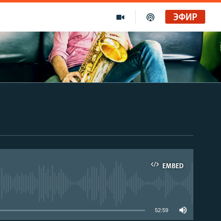
ЭФИР
EMBED
able
52:59