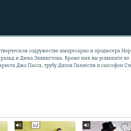
 творческом содружестве импресарио и продюсера Но
ральд и Дюка Эллингтона. Кроме них вы услышите во
риста Джо Пасса, трубу Диззи Гиллеспи и саксофон Ст