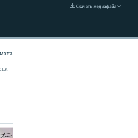
Скачать медиафайл
EMBED
рмана
ена