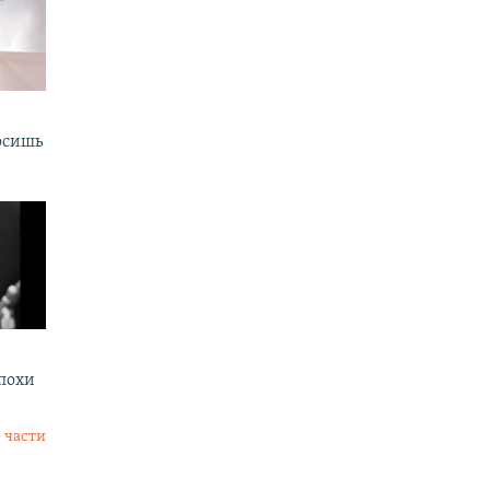
осишь
эпохи
 части