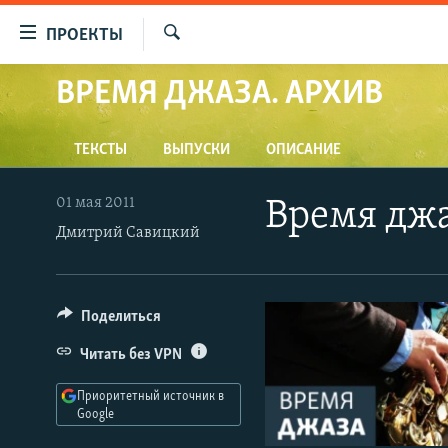
Ссылки
ПРОЕКТЫ
для
Искать
упрощенного
ВРЕМЯ ДЖАЗА. АРХИВ
ПРОГРАММЫ
доступа
ПОДКАСТЫ
Вернуться
ТЕКСТЫ
ВЫПУСКИ
ОПИСАНИЕ
АВТОРСКИЕ ПРОЕКТЫ
к
основному
ЦИТАТЫ СВОБОДЫ
01 мая 2011
Время дж
содержанию
Дмитрий Савицкий
МНЕНИЯ
Вернутся
КУЛЬТУРА
к
главной
IDEL.РЕАЛИИ
Поделиться
навигации
КАВКАЗ.РЕАЛИИ
Вернутся
Читать без VPN
к
СЕВЕР.РЕАЛИИ
поиску
Приоритетный источник в
СИБИРЬ.РЕАЛИИ
Google